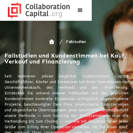
Fallstudien
Fallstudien und Kundenstimmen bei Kauf,
Verkauf und Finanzierung
Seit mehreren Jahren begleitet Collaboration Capital
Geschäftsführer, Käufer und Investoren bei ihren Operationen des
Unternehmenskaufs, des -verkaufs und der -finanzierung.
Entdecken Sie anhand unserer Fallstudien und der geprüften
Kundenstimmen konkrete Ergebnisse: erfolgreich abgeschlossene
Projekte, beschleunigter Deal Flow, strukturierte Finanzierungen
und abgesicherte Übertragungen. Jede Geschichte veranschaulicht
unsere Methode — vom Sourcing der Zielunternehmen über die
Verhandlung bis zum Closing — und wie wir Organisationen jeder
Größe zum Erfolg ihrer Operation verhelfen. Ob Sie einen Kauf,
den Verkauf Ihres Unternehmens oder die Suche nach einer