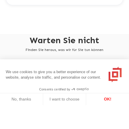
Warten Sie nicht
Finden Sie heraus, was wir für Sie tun können
Kontakt
We use cookies to give you a better experience of our
website, analyse site traffic, and personalise our content.
Consents certified by
No, thanks
I want to choose
OK!
Axeptio consent
Consent Management Platform: Personalize Your Options
Our platform empowers you to tailor and manage your privacy se