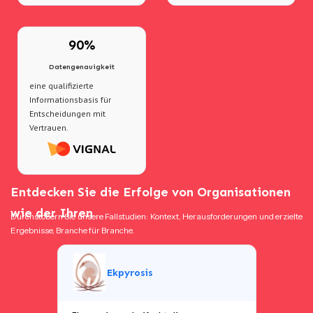
90%
Datengenauigkeit
eine qualifizierte
Informationsbasis für
Entscheidungen mit
Vertrauen.
Entdecken Sie die Erfolge von Organisationen
wie der Ihren
Durchstöbern Sie unsere Fallstudien: Kontext, Herausforderungen und erzielte
Ergebnisse, Branche für Branche.
Ekpyrosis