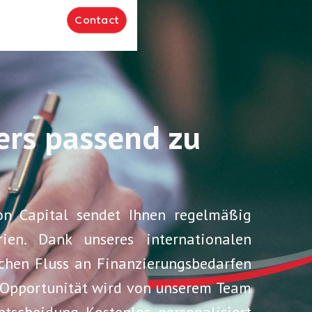
e connecter
Contact
iers passend zu
ion Capital sendet Ihnen regelmäßig
rien. Dank unseres internationalen
chen Fluss an Finanzierungsbedarfen
de Opportunität wird von unserem Team