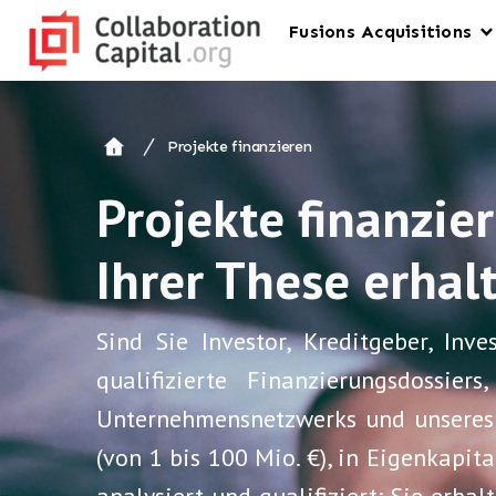
Fusions Acquisitions
Projekte finanzieren
Projekte finanzier
Ihrer These erhal
Sind Sie Investor, Kreditgeber, In
qualifizierte Finanzierungsdossie
Unternehmensnetzwerks und unseres 
(von 1 bis 100 Mio. €), in Eigenkapi