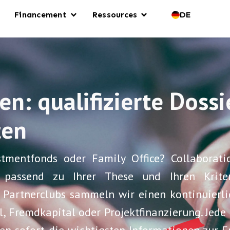
Financement
Ressources
DE
S
en: qualifizierte Doss
ten
vestmentfonds oder Family Office? Collaborat
rs, passend zu Ihrer These und Ihren Krite
Partnerclubs sammeln wir einen kontinuierli
tal, Fremdkapital oder Projektfinanzierung. Je